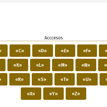
Acccesos
»
«C»
«D»
«E»
«F»
»
«K»
«L»
«M»
«N»
«
»
«R»
«S»
«T»
«U»
«X»
«Y»
«Z»