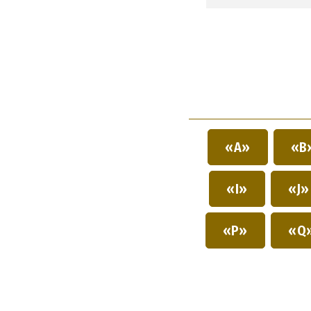
«A»
«B
«I»
«J
«P»
«Q