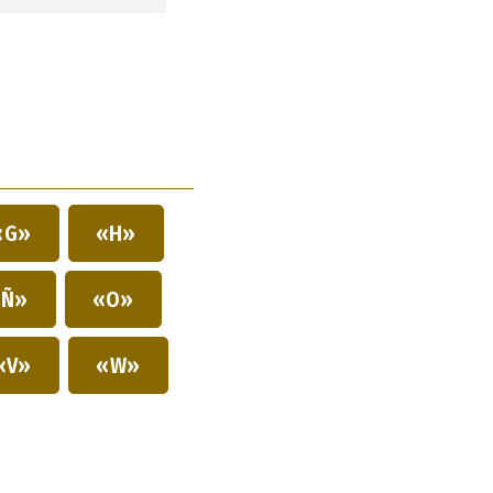
«G»
«H»
Ñ»
«O»
«V»
«W»