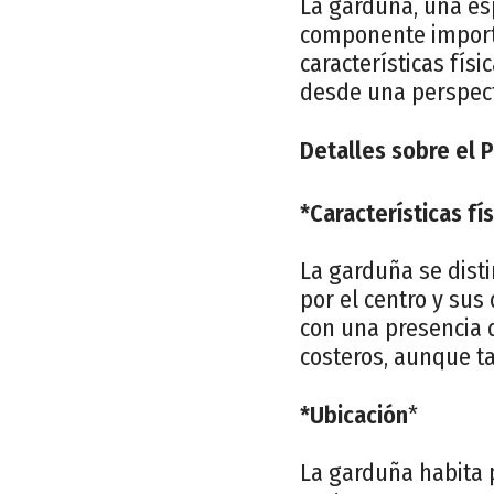
La garduña, una esp
componente importa
características físi
desde una perspecti
Detalles sobre el 
*Características fí
La garduña se dist
por el centro y sus
con una presencia 
costeros, aunque t
*Ubicación
*
La garduña habita 