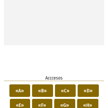
Acccesos
«A»
«B»
«C»
«D»
«E»
«F»
«G»
«H»