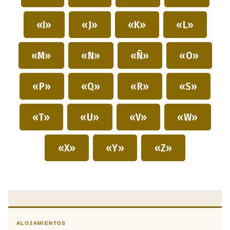
«I»
«J»
«K»
«L»
«M»
«N»
«Ñ»
«O»
«P»
«Q»
«R»
«S»
«T»
«U»
«V»
«W»
«X»
«Y»
«Z»