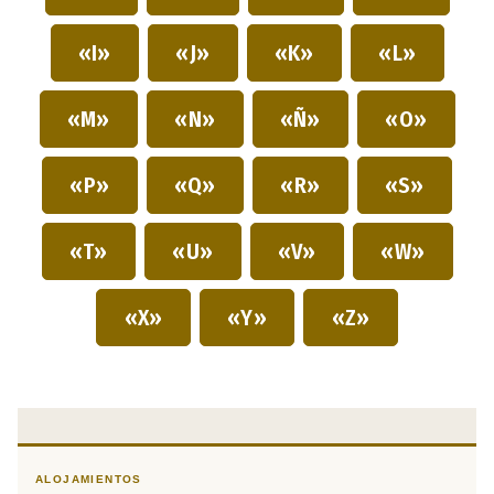
«I»
«J»
«K»
«L»
«M»
«N»
«Ñ»
«O»
«P»
«Q»
«R»
«S»
«T»
«U»
«V»
«W»
«X»
«Y»
«Z»