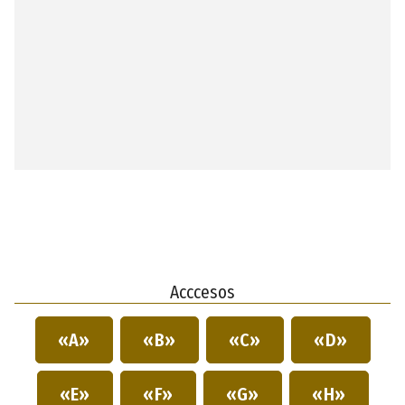
Acccesos
«A»
«B»
«C»
«D»
«E»
«F»
«G»
«H»