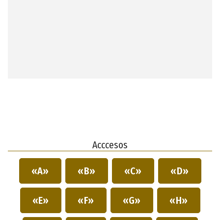
Acccesos
«A»
«B»
«C»
«D»
«E»
«F»
«G»
«H»