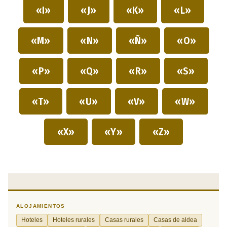
«I»
«J»
«K»
«L»
«M»
«N»
«Ñ»
«O»
«P»
«Q»
«R»
«S»
«T»
«U»
«V»
«W»
«X»
«Y»
«Z»