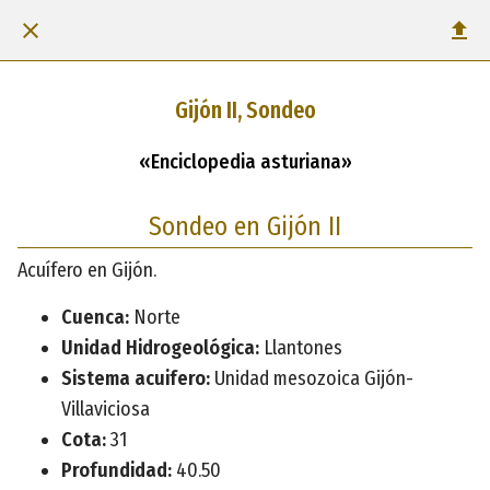
Gijón II, Sondeo
«Enciclopedia asturiana»
Sondeo en Gijón II
Acuífero en Gijón.
Cuenca:
Norte
Unidad Hidrogeológica:
Llantones
Sistema acuifero:
Unidad mesozoica Gijón-
Villaviciosa
Cota:
31
Profundidad:
40.50