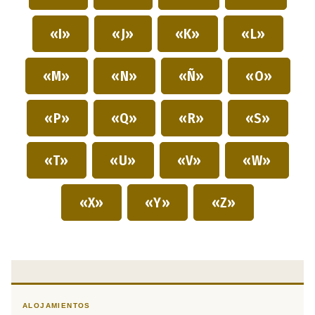
«I»
«J»
«K»
«L»
«M»
«N»
«Ñ»
«O»
«P»
«Q»
«R»
«S»
«T»
«U»
«V»
«W»
«X»
«Y»
«Z»