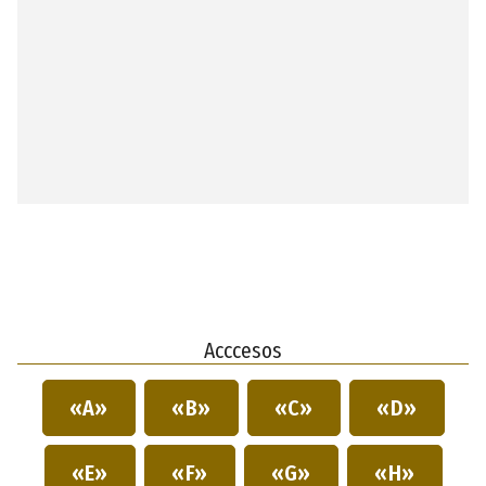
Acccesos
«A»
«B»
«C»
«D»
«E»
«F»
«G»
«H»