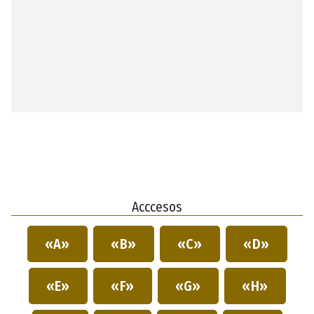
Acccesos
«A»
«B»
«C»
«D»
«E»
«F»
«G»
«H»