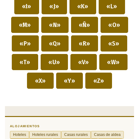
«I»
«J»
«K»
«L»
«M»
«N»
«Ñ»
«O»
«P»
«Q»
«R»
«S»
«T»
«U»
«V»
«W»
«X»
«Y»
«Z»