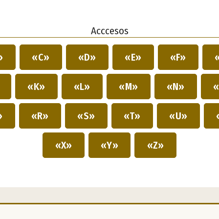
Acccesos
»
«C»
«D»
«E»
«F»
»
«K»
«L»
«M»
«N»
«
»
«R»
«S»
«T»
«U»
«X»
«Y»
«Z»