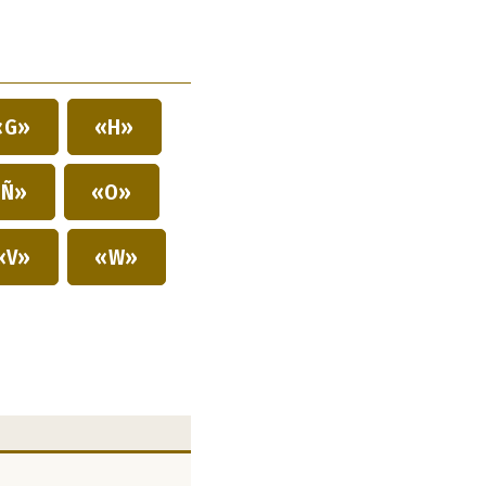
«G»
«H»
Ñ»
«O»
«V»
«W»