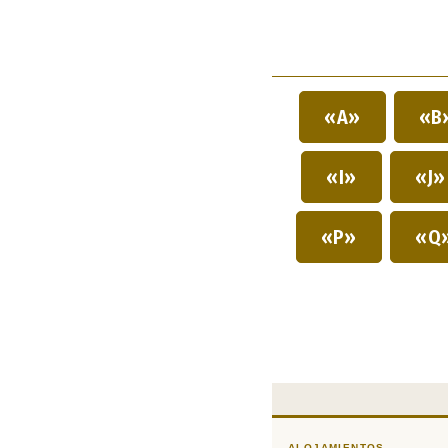
«A»
«B
«I»
«J
«P»
«Q