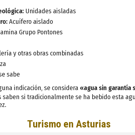
eológica:
Unidades aisladas
ero:
Acuífero aislado
camina Grupo Pontones
lería y otras obras combinadas
iza
se sabe
guna indicación, se considera
«agua sin garantía 
 saben si tradicionalmente se ha bebido esta agu
ez.