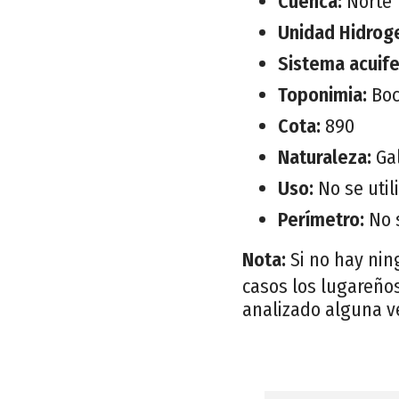
Cuenca:
Norte
Unidad Hidrog
Sistema acuif
Toponimia:
Bo
Cota:
890
Naturaleza:
Ga
Uso:
No se util
Perímetro:
No 
Nota:
Si no hay nin
casos los lugareños
analizado alguna v