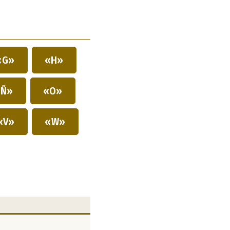
«G»
«H»
Ñ»
«O»
«V»
«W»