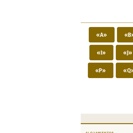
«A»
«B
«I»
«J
«P»
«Q