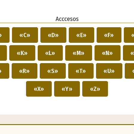
Acccesos
»
«C»
«D»
«E»
«F»
»
«K»
«L»
«M»
«N»
«
»
«R»
«S»
«T»
«U»
«X»
«Y»
«Z»