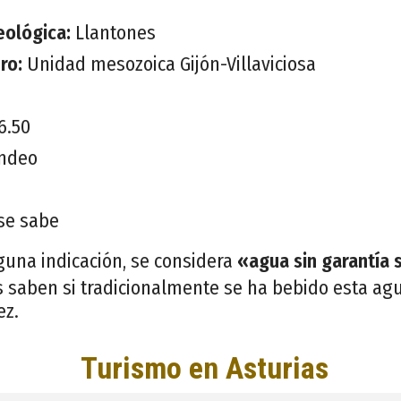
eológica:
Llantones
ero:
Unidad mesozoica Gijón-Villaviciosa
6.50
ndeo
se sabe
guna indicación, se considera
«agua sin garantía 
 saben si tradicionalmente se ha bebido esta agu
ez.