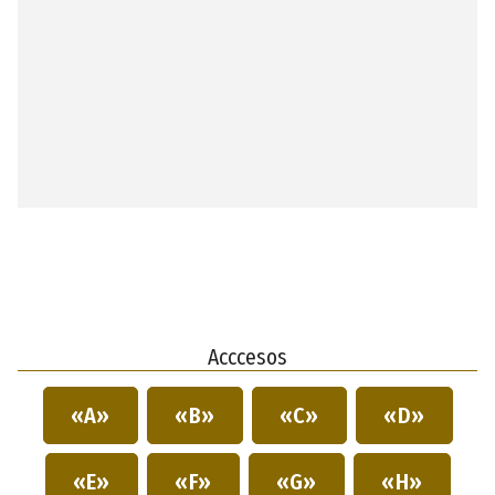
Acccesos
«A»
«B»
«C»
«D»
«E»
«F»
«G»
«H»