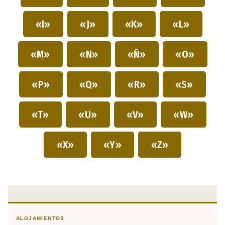
«I»
«J»
«K»
«L»
«M»
«N»
«Ñ»
«O»
«P»
«Q»
«R»
«S»
«T»
«U»
«V»
«W»
«X»
«Y»
«Z»