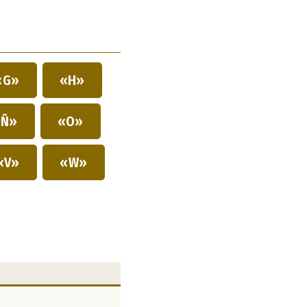
«G»
«H»
Ñ»
«O»
«V»
«W»