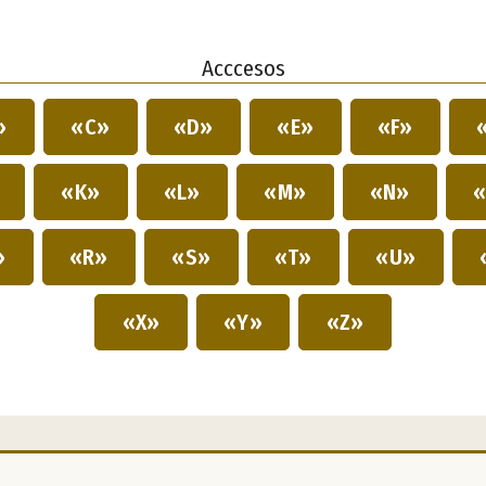
Acccesos
»
«C»
«D»
«E»
«F»
»
«K»
«L»
«M»
«N»
«
»
«R»
«S»
«T»
«U»
«X»
«Y»
«Z»