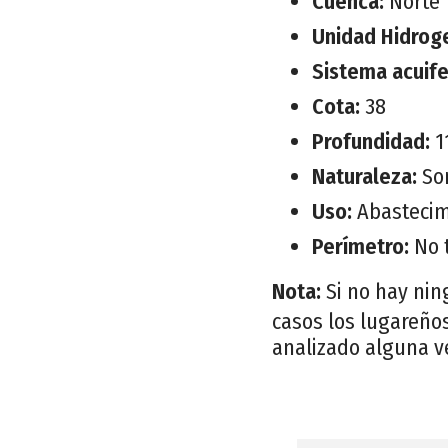
Cuenca:
Norte
Unidad Hidrog
Sistema acuif
Cota:
38
Profundidad:
1
Naturaleza:
So
Uso:
Abastecim
Perímetro:
No 
Nota:
Si no hay nin
casos los lugareños
analizado alguna v