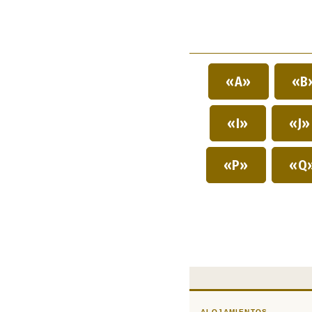
«A»
«B
«I»
«J
«P»
«Q