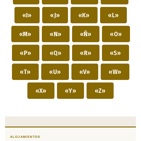
«I»
«J»
«K»
«L»
«M»
«N»
«Ñ»
«O»
«P»
«Q»
«R»
«S»
«T»
«U»
«V»
«W»
«X»
«Y»
«Z»