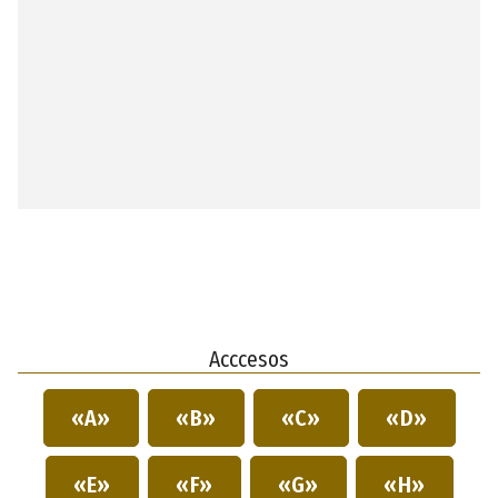
Acccesos
«A»
«B»
«C»
«D»
«E»
«F»
«G»
«H»