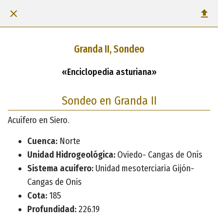
Granda II, Sondeo
«Enciclopedia asturiana»
Sondeo en Granda II
Acuífero en Siero.
Cuenca:
Norte
Unidad Hidrogeológica:
Oviedo- Cangas de Onís
Sistema acuifero:
Unidad mesoterciaria Gijón-
Cangas de Onis
Cota:
185
Profundidad:
226.19