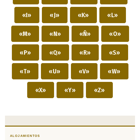
«I»
«J»
«K»
«L»
«M»
«N»
«Ñ»
«O»
«P»
«Q»
«R»
«S»
«T»
«U»
«V»
«W»
«X»
«Y»
«Z»