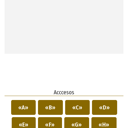
Acccesos
«A»
«B»
«C»
«D»
«E»
«F»
«G»
«H»