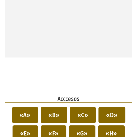
Acccesos
«A»
«B»
«C»
«D»
«E»
«F»
«G»
«H»