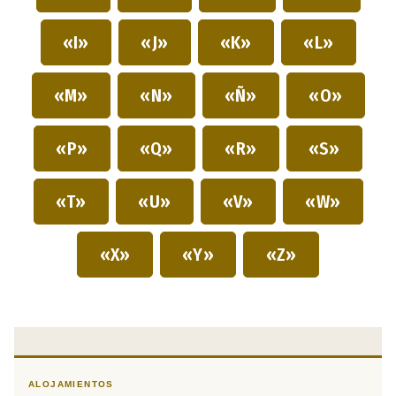
«I»
«J»
«K»
«L»
«M»
«N»
«Ñ»
«O»
«P»
«Q»
«R»
«S»
«T»
«U»
«V»
«W»
«X»
«Y»
«Z»