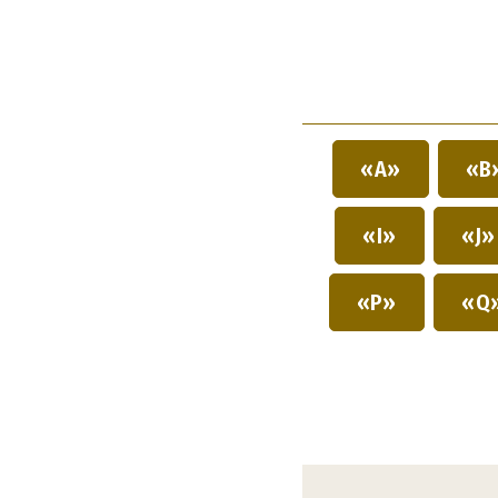
«A»
«B
«I»
«J
«P»
«Q