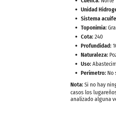
Cuenca:
Norte
Unidad Hidrog
Sistema acuif
Toponimia:
Gr
Cota:
240
Profundidad:
1
Naturaleza:
Po
Uso:
Abastecim
Perímetro:
No 
Nota:
Si no hay nin
casos los lugareños
analizado alguna v