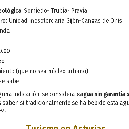
eológica:
Somiedo- Trubia- Pravia
ero:
Unidad mesoterciaria Gijón-Cangas de Onis
anda
0.00
zo
iento (que no sea núcleo urbano)
se sabe
guna indicación, se considera
«agua sin garantía 
 saben si tradicionalmente se ha bebido esta agu
ez.