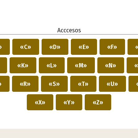
Acccesos
»
«C»
«D»
«E»
«F»
»
«K»
«L»
«M»
«N»
«
»
«R»
«S»
«T»
«U»
«X»
«Y»
«Z»