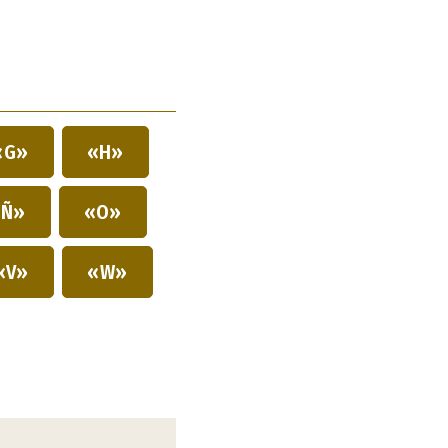
«G»
«H»
Ñ»
«O»
«V»
«W»