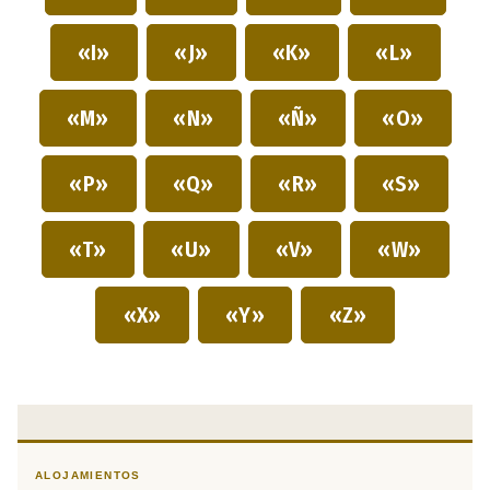
«I»
«J»
«K»
«L»
«M»
«N»
«Ñ»
«O»
«P»
«Q»
«R»
«S»
«T»
«U»
«V»
«W»
«X»
«Y»
«Z»