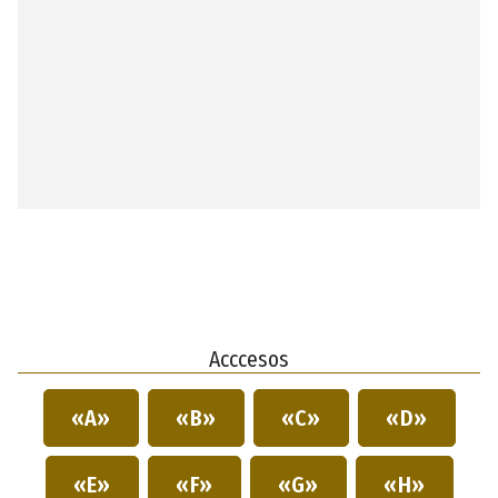
Acccesos
«A»
«B»
«C»
«D»
«E»
«F»
«G»
«H»