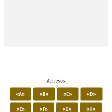
Acccesos
«A»
«B»
«C»
«D»
«E»
«F»
«G»
«H»