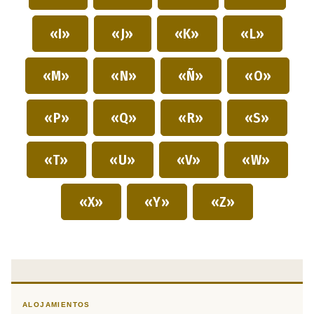
«I»
«J»
«K»
«L»
«M»
«N»
«Ñ»
«O»
«P»
«Q»
«R»
«S»
«T»
«U»
«V»
«W»
«X»
«Y»
«Z»