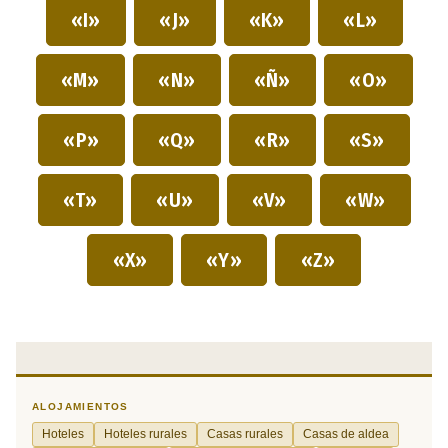
«I»
«J»
«K»
«L»
«M»
«N»
«Ñ»
«O»
«P»
«Q»
«R»
«S»
«T»
«U»
«V»
«W»
«X»
«Y»
«Z»