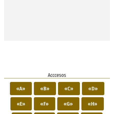
Acccesos
«A»
«B»
«C»
«D»
«E»
«F»
«G»
«H»