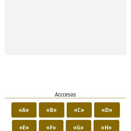
Acccesos
«A»
«B»
«C»
«D»
«E»
«F»
«G»
«H»