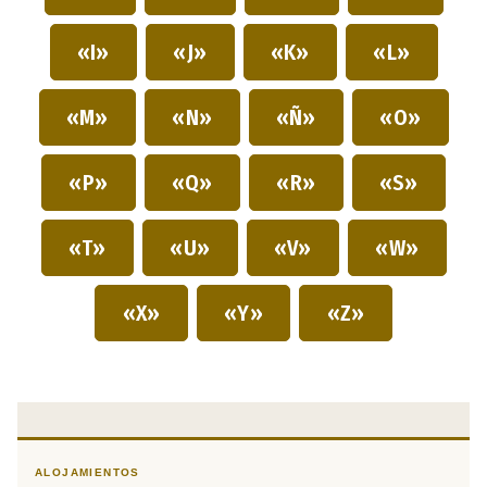
«I»
«J»
«K»
«L»
«M»
«N»
«Ñ»
«O»
«P»
«Q»
«R»
«S»
«T»
«U»
«V»
«W»
«X»
«Y»
«Z»