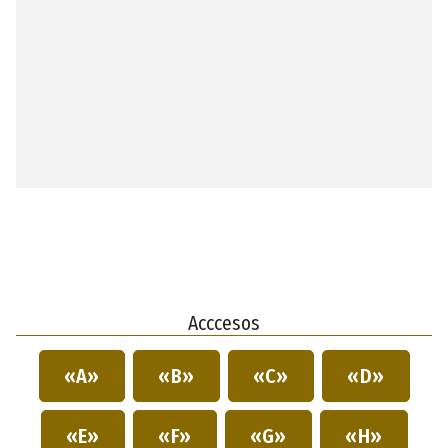
Acccesos
«A»
«B»
«C»
«D»
«E»
«F»
«G»
«H»