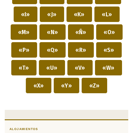
«I»
«J»
«K»
«L»
«M»
«N»
«Ñ»
«O»
«P»
«Q»
«R»
«S»
«T»
«U»
«V»
«W»
«X»
«Y»
«Z»