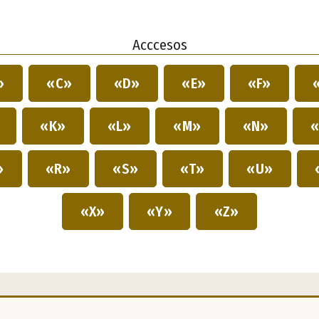
Acccesos
»
«C»
«D»
«E»
«F»
»
«K»
«L»
«M»
«N»
«
»
«R»
«S»
«T»
«U»
«X»
«Y»
«Z»