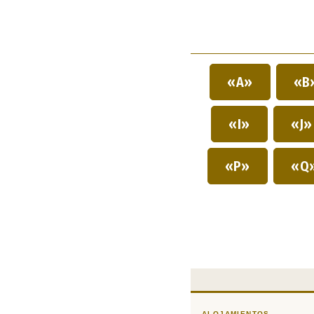
«A»
«B
«I»
«J
«P»
«Q