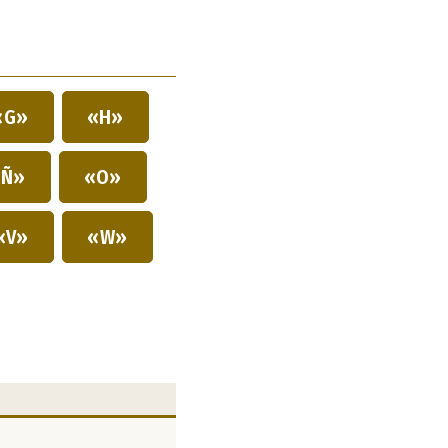
«G»
«H»
Ñ»
«O»
«V»
«W»