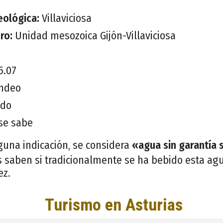
eológica:
Villaviciosa
ero:
Unidad mesozoica Gijón-Villaviciosa
5.07
ndeo
ido
se sabe
guna indicación, se considera
«agua sin garantía 
 saben si tradicionalmente se ha bebido esta agu
ez.