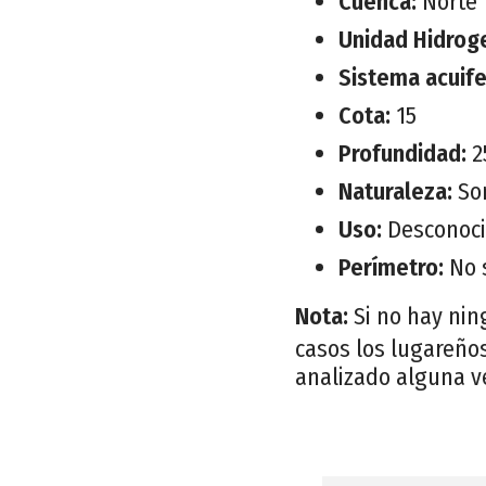
Cuenca:
Norte
Unidad Hidrog
Sistema acuif
Cota:
15
Profundidad:
2
Naturaleza:
So
Uso:
Desconoc
Perímetro:
No 
Nota:
Si no hay nin
casos los lugareños
analizado alguna v