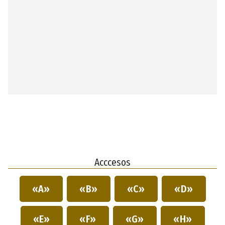
Acccesos
«A»
«B»
«C»
«D»
«E»
«F»
«G»
«H»