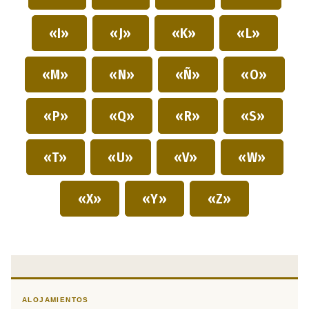
«I»
«J»
«K»
«L»
«M»
«N»
«Ñ»
«O»
«P»
«Q»
«R»
«S»
«T»
«U»
«V»
«W»
«X»
«Y»
«Z»