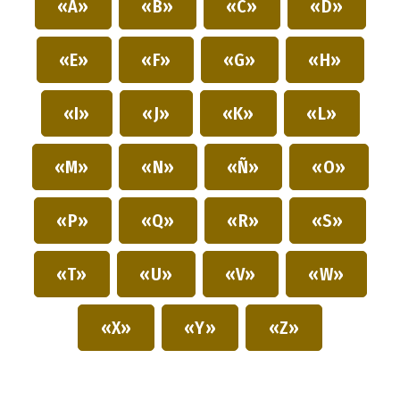
«A»
«B»
«C»
«D»
«E»
«F»
«G»
«H»
«I»
«J»
«K»
«L»
«M»
«N»
«Ñ»
«O»
«P»
«Q»
«R»
«S»
«T»
«U»
«V»
«W»
«X»
«Y»
«Z»