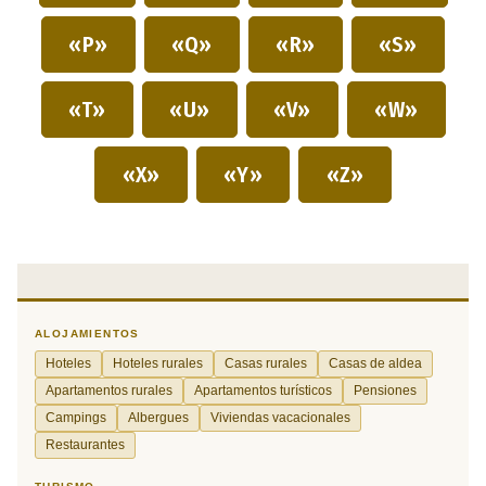
«P»
«Q»
«R»
«S»
«T»
«U»
«V»
«W»
«X»
«Y»
«Z»