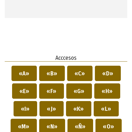
Acccesos
«A»
«B»
«C»
«D»
«E»
«F»
«G»
«H»
«I»
«J»
«K»
«L»
«M»
«N»
«Ñ»
«O»