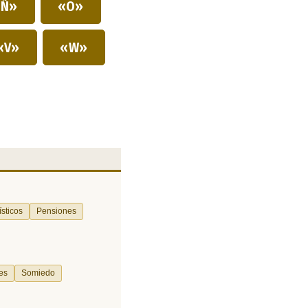
Ñ»
«O»
«V»
«W»