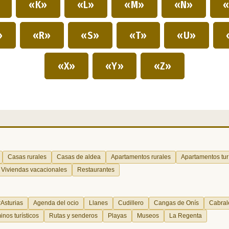
»
«K»
«L»
«M»
«N»
«
»
«R»
«S»
«T»
«U»
«X»
«Y»
«Z»