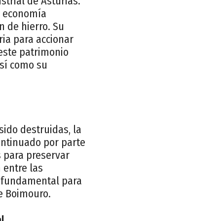
trial de Asturias.
la economía
n de hierro. Su
ria para accionar
este patrimonio
así como su
sido destruidas, la
ontinuado por parte
s para preservar
 entre las
es fundamental para
de Boimouro.
l