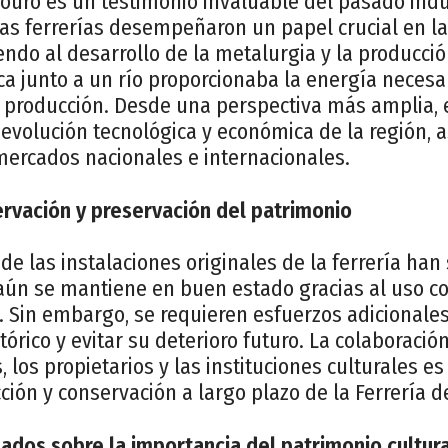
ouro es un testimonio invaluable del pasado indus
estas ferrerías desempeñaron un papel crucial en 
endo al desarrollo de la metalurgia y la producció
ca junto a un río proporcionaba la energía necesa
producción. Desde una perspectiva más amplia, 
la evolución tecnológica y económica de la región, 
mercados nacionales e internacionales.
rvación y preservación del patrimonio
e las instalaciones originales de la ferrería han 
a aún se mantiene en buen estado gracias al uso c
. Sin embargo, se requieren esfuerzos adicionale
órico y evitar su deterioro futuro. La colaboración
, los propietarios y las instituciones culturales 
cción y conservación a largo plazo de la Ferrería 
ados sobre la importancia del patrimonio cultura