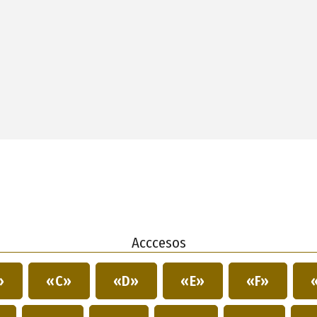
Acccesos
»
«C»
«D»
«E»
«F»