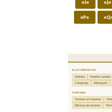
«I»
«J
«P»
«Q