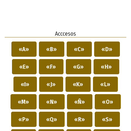
Acccesos
«A»
«B»
«C»
«D»
«E»
«F»
«G»
«H»
«I»
«J»
«K»
«L»
«M»
«N»
«Ñ»
«O»
«P»
«Q»
«R»
«S»