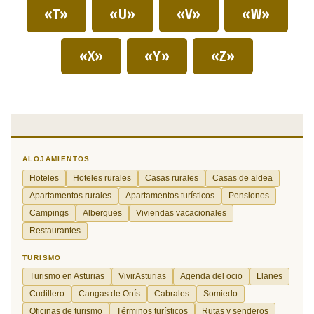
«T»
«U»
«V»
«W»
«X»
«Y»
«Z»