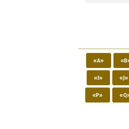
«A»
«B
«I»
«J
«P»
«Q