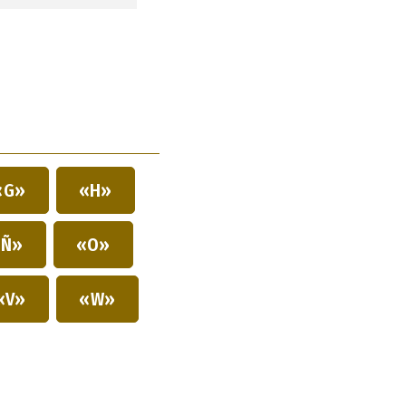
«G»
«H»
Ñ»
«O»
«V»
«W»