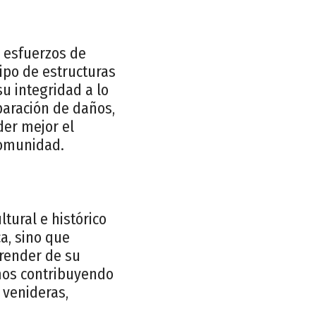
s esfuerzos de
ipo de estructuras
su integridad a lo
eparación de daños,
der mejor el
comunidad.
tural e histórico
ca, sino que
render de su
amos contribuyendo
 venideras,