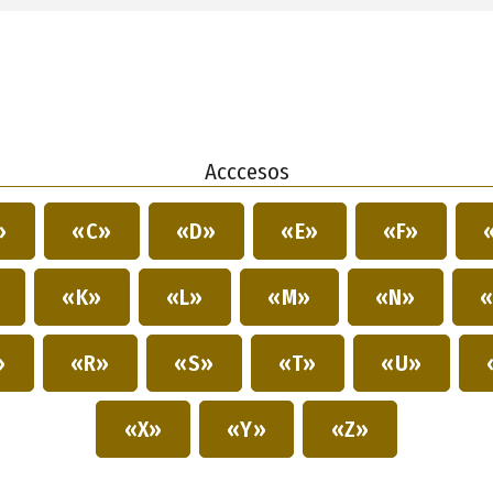
Acccesos
»
«C»
«D»
«E»
«F»
»
«K»
«L»
«M»
«N»
«
»
«R»
«S»
«T»
«U»
«X»
«Y»
«Z»