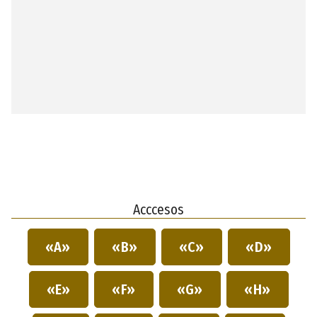
Acccesos
«A»
«B»
«C»
«D»
«E»
«F»
«G»
«H»