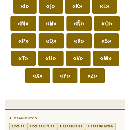
«I»
«J»
«K»
«L»
«M»
«N»
«Ñ»
«O»
«P»
«Q»
«R»
«S»
«T»
«U»
«V»
«W»
«X»
«Y»
«Z»