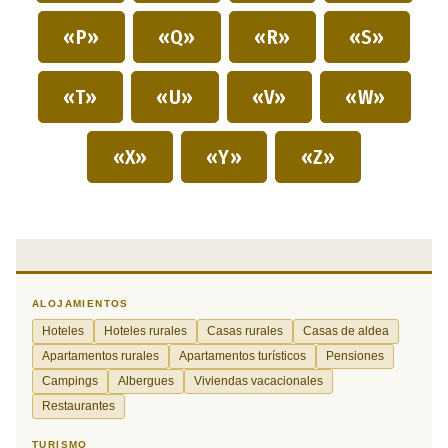
«P»
«Q»
«R»
«S»
«T»
«U»
«V»
«W»
«X»
«Y»
«Z»