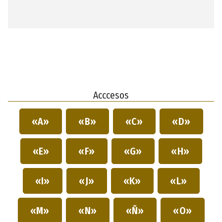
Acccesos
«A»
«B»
«C»
«D»
«E»
«F»
«G»
«H»
«I»
«J»
«K»
«L»
«M»
«N»
«Ñ»
«O»