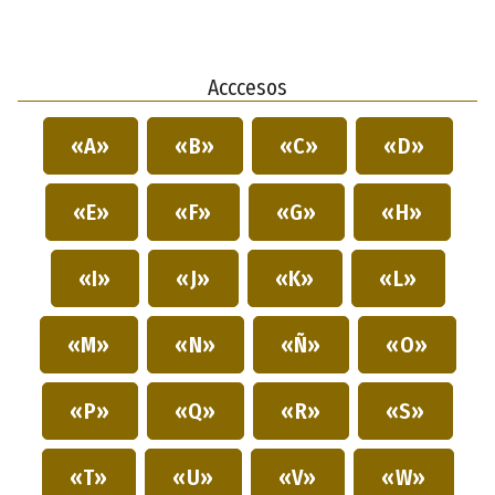
Acccesos
«A»
«B»
«C»
«D»
«E»
«F»
«G»
«H»
«I»
«J»
«K»
«L»
«M»
«N»
«Ñ»
«O»
«P»
«Q»
«R»
«S»
«T»
«U»
«V»
«W»