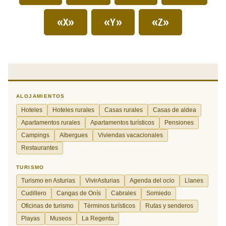
«X»
«Y»
«Z»