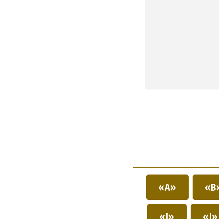
«A»
«B
«I»
«J