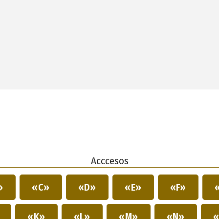
Acccesos
»
«C»
«D»
«E»
«F»
»
«K»
«L»
«M»
«N»
«