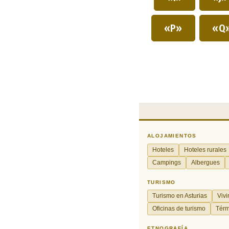
«P»
«Q