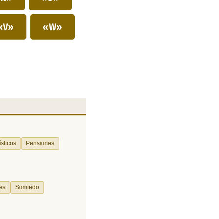
«V»
«W»