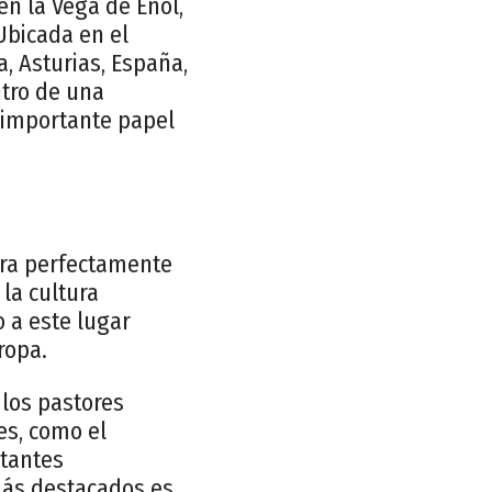
en la Vega de Enol,
Ubicada en el
, Asturias, España,
ntro de una
u importante papel
gra perfectamente
la cultura
 a este lugar
ropa.
 los pastores
es, como el
rtantes
ás destacados es