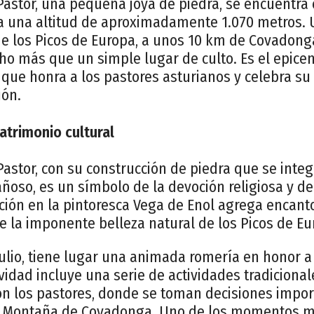
astor, una pequeña joya de piedra, se encuentra 
 a una altitud de aproximadamente 1.070 metros. 
e los Picos de Europa, a unos 10 km de Covadonga
ho más que un simple lugar de culto. Es el epice
 que honra a los pastores asturianos y celebra s
ión.
atrimonio cultural
Pastor, con su construcción de piedra que se inte
ñoso, es un símbolo de la devoción religiosa y de 
ción en la pintoresca Vega de Enol agrega encanto
e la imponente belleza natural de los Picos de Eu
julio, tiene lugar una animada romería en honor a
ividad incluye una serie de actividades tradicional
con los pastores, donde se toman decisiones impo
la Montaña de Covadonga. Uno de los momentos m