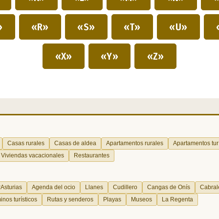
»
«R»
«S»
«T»
«U»
«X»
«Y»
«Z»