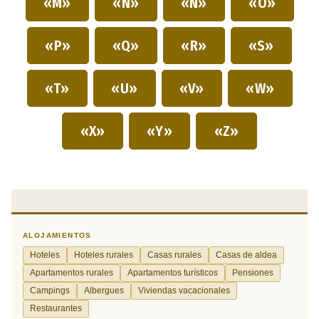
«M»
«N»
«Ñ»
«O»
«P»
«Q»
«R»
«S»
«T»
«U»
«V»
«W»
«X»
«Y»
«Z»