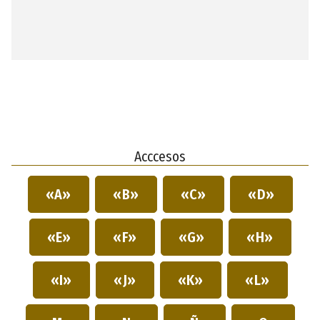
Acccesos
«A»
«B»
«C»
«D»
«E»
«F»
«G»
«H»
«I»
«J»
«K»
«L»