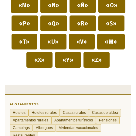
«M»
«N»
«Ñ»
«O»
«P»
«Q»
«R»
«S»
«T»
«U»
«V»
«W»
«X»
«Y»
«Z»