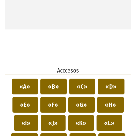
Acccesos
«A»
«B»
«C»
«D»
«E»
«F»
«G»
«H»
«I»
«J»
«K»
«L»