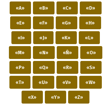
«A»
«B»
«C»
«D»
«E»
«F»
«G»
«H»
«I»
«J»
«K»
«L»
«M»
«N»
«Ñ»
«O»
«P»
«Q»
«R»
«S»
«T»
«U»
«V»
«W»
«X»
«Y»
«Z»