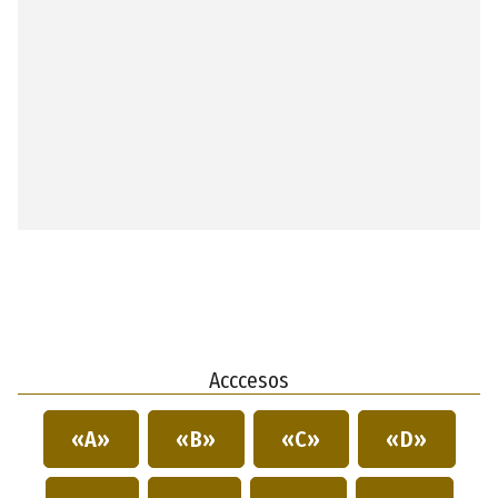
Acccesos
«A»
«B»
«C»
«D»