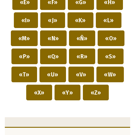
«E»
«F»
«G»
«H»
«I»
«J»
«K»
«L»
«M»
«N»
«Ñ»
«O»
«P»
«Q»
«R»
«S»
«T»
«U»
«V»
«W»
«X»
«Y»
«Z»