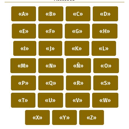
«A»
«B»
«C»
«D»
«E»
«F»
«G»
«H»
«I»
«J»
«K»
«L»
«M»
«N»
«Ñ»
«O»
«P»
«Q»
«R»
«S»
«T»
«U»
«V»
«W»
«X»
«Y»
«Z»