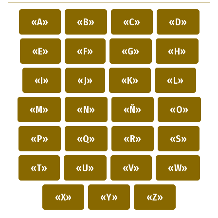
«A»
«B»
«C»
«D»
«E»
«F»
«G»
«H»
«I»
«J»
«K»
«L»
«M»
«N»
«Ñ»
«O»
«P»
«Q»
«R»
«S»
«T»
«U»
«V»
«W»
«X»
«Y»
«Z»