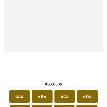
Acccesos
«A»
«B»
«C»
«D»