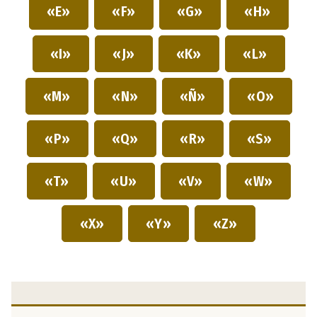
«E»
«F»
«G»
«H»
«I»
«J»
«K»
«L»
«M»
«N»
«Ñ»
«O»
«P»
«Q»
«R»
«S»
«T»
«U»
«V»
«W»
«X»
«Y»
«Z»