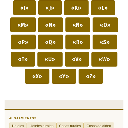
«I»
«J»
«K»
«L»
«M»
«N»
«Ñ»
«O»
«P»
«Q»
«R»
«S»
«T»
«U»
«V»
«W»
«X»
«Y»
«Z»