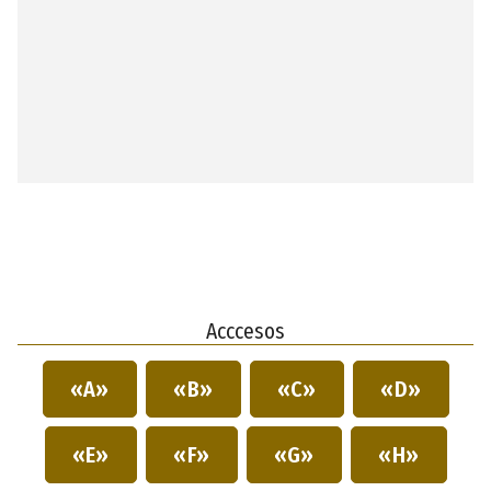
Acccesos
«A»
«B»
«C»
«D»
«E»
«F»
«G»
«H»