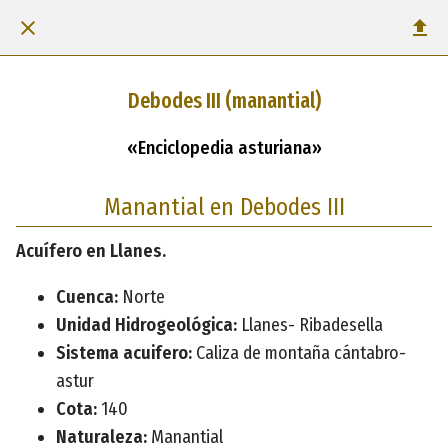
Debodes III (manantial)
«Enciclopedia asturiana»
Manantial en Debodes III
Acuífero en Llanes.
Cuenca:
Norte
Unidad Hidrogeológica:
Llanes- Ribadesella
Sistema acuifero:
Caliza de montaña cántabro-
astur
Cota:
140
Naturaleza:
Manantial