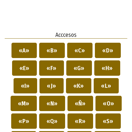
Acccesos
«A»
«B»
«C»
«D»
«E»
«F»
«G»
«H»
«I»
«J»
«K»
«L»
«M»
«N»
«Ñ»
«O»
«P»
«Q»
«R»
«S»