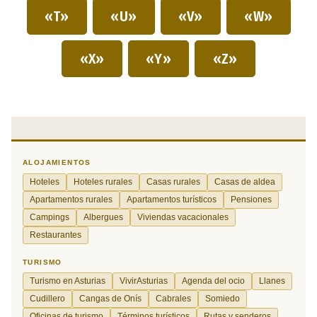
«T»
«U»
«V»
«W»
«X»
«Y»
«Z»