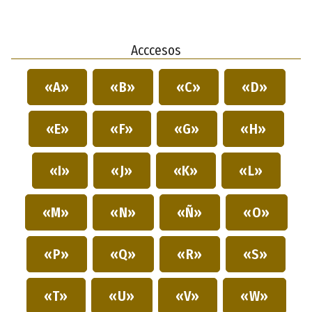
Acccesos
«A»
«B»
«C»
«D»
«E»
«F»
«G»
«H»
«I»
«J»
«K»
«L»
«M»
«N»
«Ñ»
«O»
«P»
«Q»
«R»
«S»
«T»
«U»
«V»
«W»