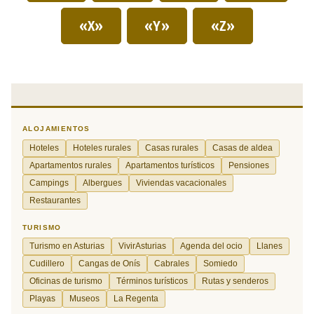
«X»
«Y»
«Z»