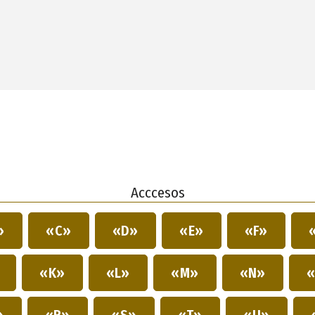
Acccesos
»
«C»
«D»
«E»
«F»
»
«K»
«L»
«M»
«N»
«
»
«R»
«S»
«T»
«U»