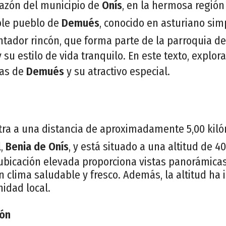
razón del municipio de
Onís
, en la hermosa regió
ble pueblo de
Demués
, conocido en asturiano s
antador rincón, que forma parte de la parroquia d
y su estilo de vida tranquilo. En este texto, explo
cas de
Demués
y su atractivo especial.
ra a una distancia de aproximadamente 5,00 kiló
l,
Benia de Onís
, y está situado a una altitud de 4
a ubicación elevada proporciona vistas panorámica
n clima saludable y fresco. Además, la altitud ha 
idad local.
ión