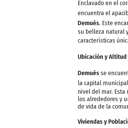
Enclavado en el co
encuentra el apaci
Demués
. Este enc
su belleza natural 
características úni
Ubicación y Altitud
Demués
se encuent
la capital municipa
nivel del mar. Est
los alrededores y u
de vida de la comun
Viviendas y Poblac