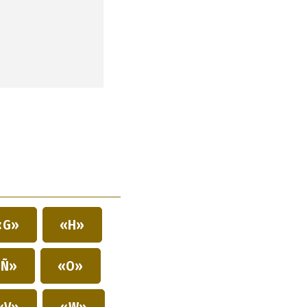
«G»
«H»
Ñ»
«O»
«V»
«W»