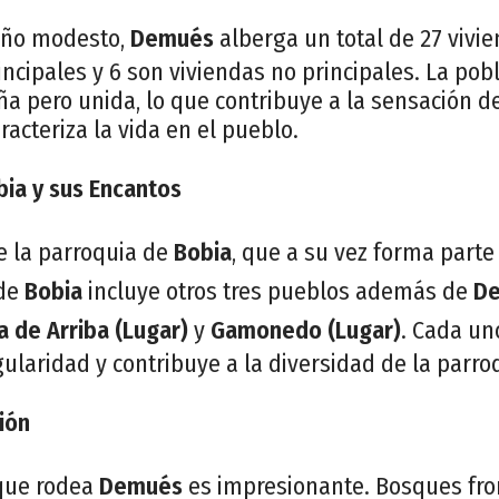
año modesto,
Demués
alberga un total de 27 vivie
incipales y 6 son viviendas no principales. La pob
ña pero unida, lo que contribuye a la sensación 
racteriza la vida en el pueblo.
bia y sus Encantos
e la parroquia de
Bobia
, que a su vez forma parte
 de
Bobia
incluye otros tres pueblos además de
D
a de Arriba (Lugar)
y
Gamonedo (Lugar)
. Cada un
gularidad y contribuye a la diversidad de la parro
ión
 que rodea
Demués
es impresionante. Bosques fro