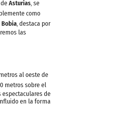
n de
Asturias
, se
implemente como
e
Bobia
, destaca por
raremos las
metros al oeste de
00 metros sobre el
s espectaculares de
influido en la forma