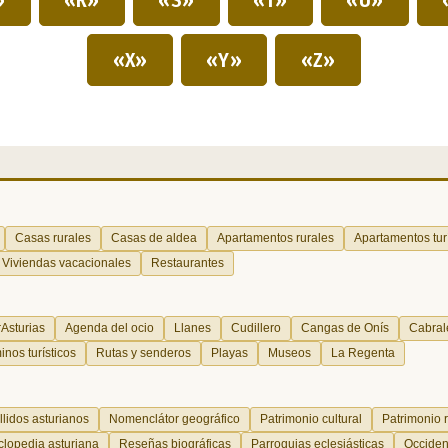
«X»
«Y»
«Z»