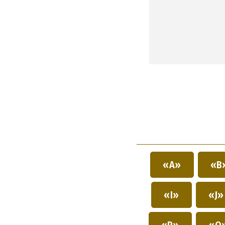
«A»
«B
«I»
«J
«P»
«Q