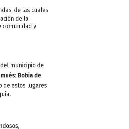
ndas, de las cuales
lación de la
de comunidad y
 del municipio de
emués
:
Bobia de
o de estos lugares
quia.
ndosos,