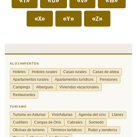
«T»
«U»
«V»
«W»
«X»
«Y»
«Z»