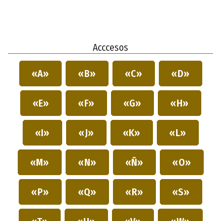
Acccesos
«A»
«B»
«C»
«D»
«E»
«F»
«G»
«H»
«I»
«J»
«K»
«L»
«M»
«N»
«Ñ»
«O»
«P»
«Q»
«R»
«S»