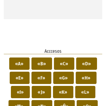
Acccesos
«A»
«B»
«C»
«D»
«E»
«F»
«G»
«H»
«I»
«J»
«K»
«L»