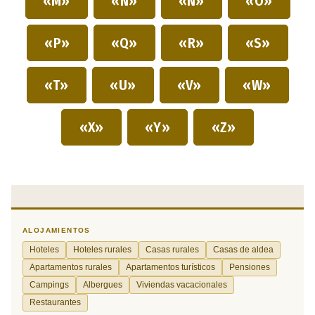
«M»
«N»
«Ñ»
«O»
«P»
«Q»
«R»
«S»
«T»
«U»
«V»
«W»
«X»
«Y»
«Z»