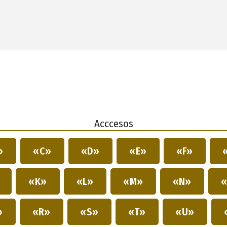
Acccesos
»
«C»
«D»
«E»
«F»
»
«K»
«L»
«M»
«N»
«
»
«R»
«S»
«T»
«U»