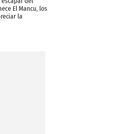
 escapar del
 mece El Mancu, los
reciar la