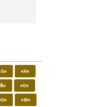
«G»
«H»
Ñ»
«O»
«V»
«W»