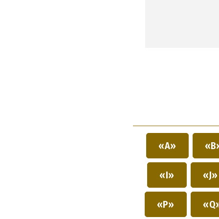
«A»
«B
«I»
«J
«P»
«Q