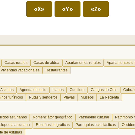
«X»
«Y»
«Z»