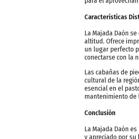
para el aprovecham
Características Dis
La Majada Daón se 
altitud. Ofrece im
un lugar perfecto p
conectarse con la n
Las cabañas de pied
cultural de la reg
esencial en el past
mantenimiento de l
Conclusión
La Majada Daón es 
y apreciado por su 