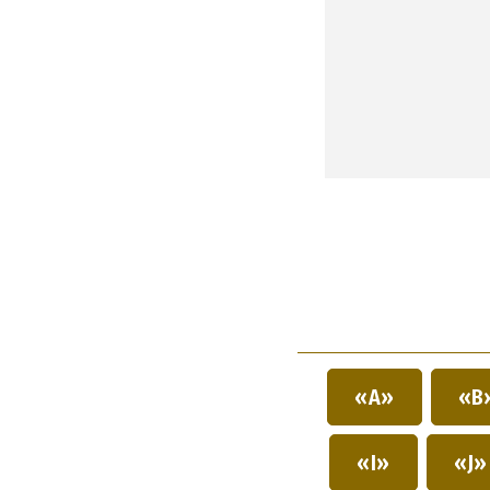
«A»
«B
«I»
«J