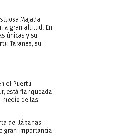
jestuosa Majada
 a gran altitud. En
as únicas y su
rtu Taranes, su
en el Puertu
ur, está flanqueada
n medio de las
ta de llábanas,
de gran importancia