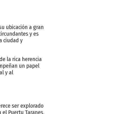
su ubicación a gran
circundantes y es
a ciudad y
e la rica herencia
sempeñan un papel
l y al
rece ser explorado
n el Puertu Taranes,