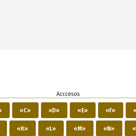
Acccesos
»
«C»
«D»
«E»
«F»
»
«K»
«L»
«M»
«N»
«