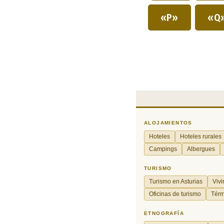
«P»
«Q