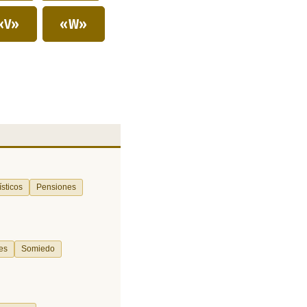
«V»
«W»