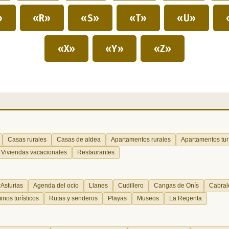
»
«R»
«S»
«T»
«U»
«X»
«Y»
«Z»