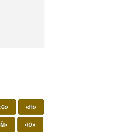
«G»
«H»
Ñ»
«O»