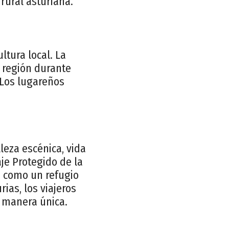
 rural asturiana.
tura local. La
a región durante
. Los lugareños
leza escénica, vida
aje Protegido de la
a como un refugio
rias, los viajeros
a manera única.