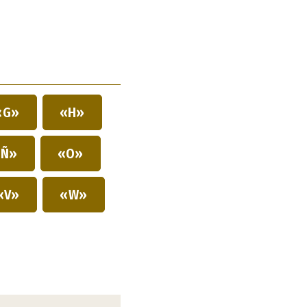
«G»
«H»
Ñ»
«O»
«V»
«W»