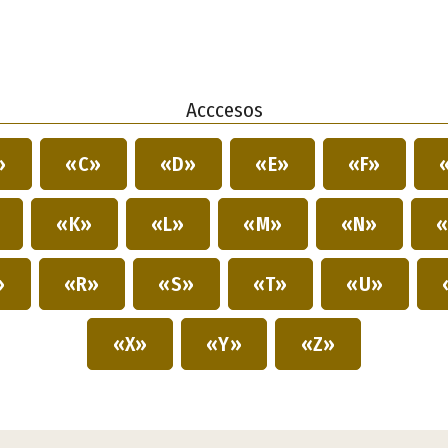
Acccesos
»
«C»
«D»
«E»
«F»
»
«K»
«L»
«M»
«N»
«
»
«R»
«S»
«T»
«U»
«X»
«Y»
«Z»