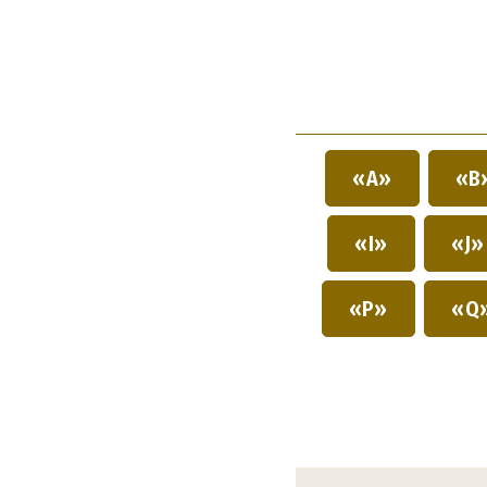
«A»
«B
«I»
«J
«P»
«Q