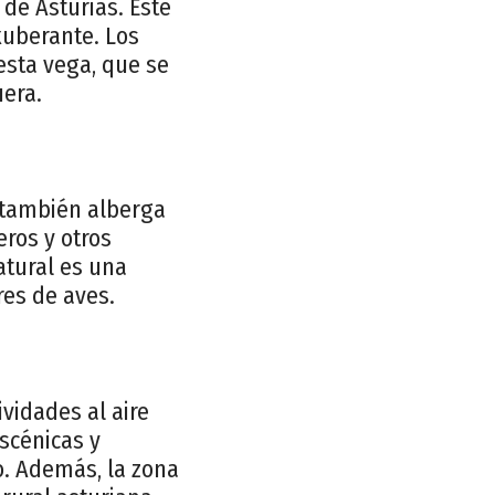
de Asturias. Este
xuberante. Los
esta vega, que se
uera.
e también alberga
eros y otros
atural es una
res de aves.
ividades al aire
escénicas y
o. Además, la zona