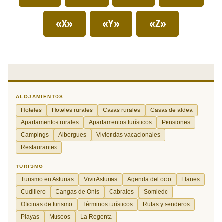
«X»
«Y»
«Z»