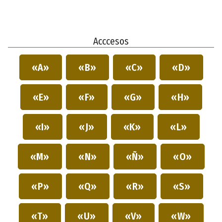
Acccesos
«A»
«B»
«C»
«D»
«E»
«F»
«G»
«H»
«I»
«J»
«K»
«L»
«M»
«N»
«Ñ»
«O»
«P»
«Q»
«R»
«S»
«T»
«U»
«V»
«W»