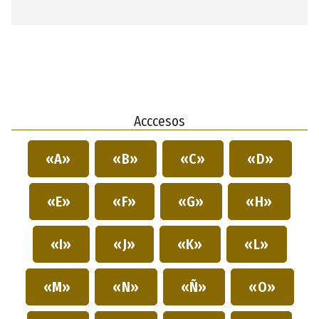
Acccesos
«A»
«B»
«C»
«D»
«E»
«F»
«G»
«H»
«I»
«J»
«K»
«L»
«M»
«N»
«Ñ»
«O»