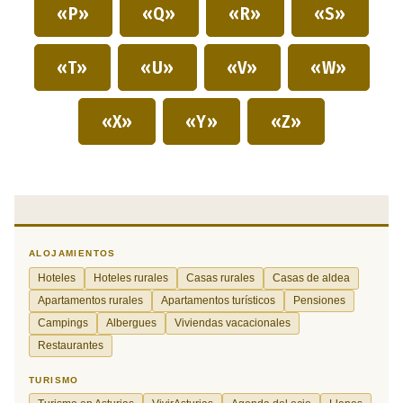
«P»
«Q»
«R»
«S»
«T»
«U»
«V»
«W»
«X»
«Y»
«Z»