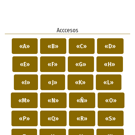
Acccesos
«A»
«B»
«C»
«D»
«E»
«F»
«G»
«H»
«I»
«J»
«K»
«L»
«M»
«N»
«Ñ»
«O»
«P»
«Q»
«R»
«S»