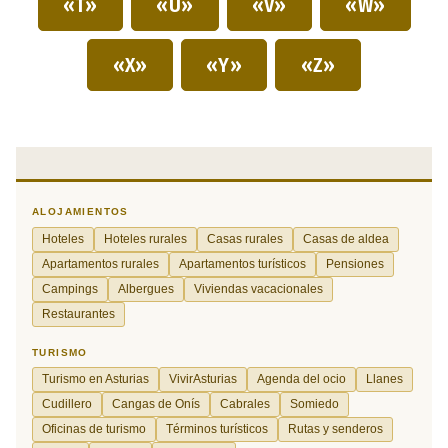
«T»
«U»
«V»
«W»
«X»
«Y»
«Z»