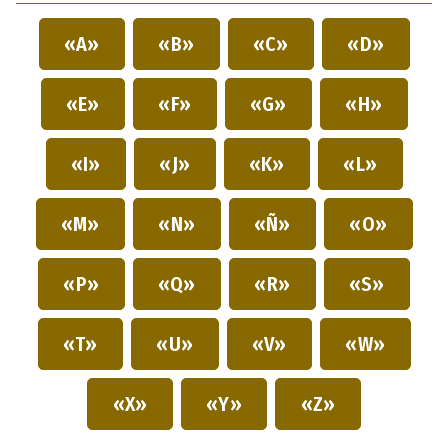
«A»
«B»
«C»
«D»
«E»
«F»
«G»
«H»
«I»
«J»
«K»
«L»
«M»
«N»
«Ñ»
«O»
«P»
«Q»
«R»
«S»
«T»
«U»
«V»
«W»
«X»
«Y»
«Z»